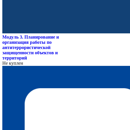
Модуль 3. Планирование и
организация работы по
антитеррористической
защищенности объектов и
территорий
Не куплен